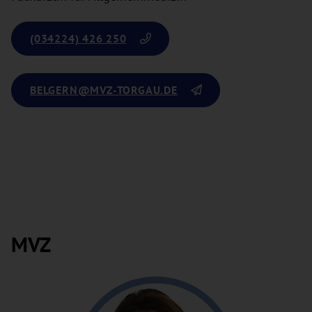
(034224) 426 250
BELGERN
@MVZ-TORGAU.DE
MVZ