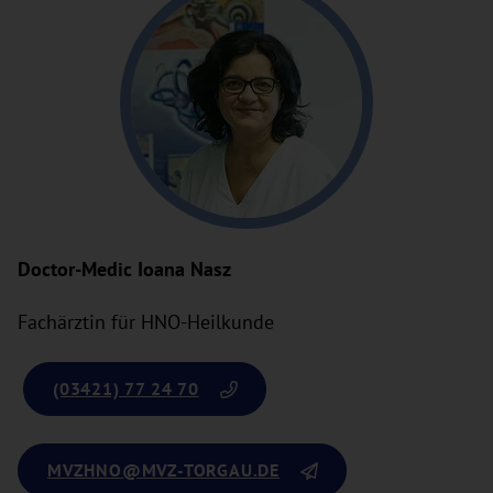
Doctor-Medic Ioana Nasz
Fachärztin für HNO-Heilkunde
(03421) 77 24 70
MVZHNO
@MVZ-TORGAU.DE