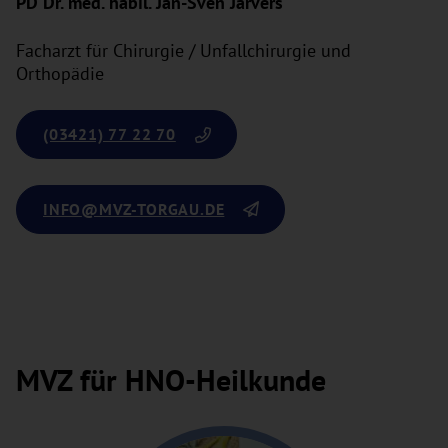
PD Dr. med. habil. Jan-Sven Jarvers
Facharzt für Chirurgie / Unfallchirurgie und
Orthopädie
(03421) 77 22 70
INFO
@MVZ-TORGAU.DE
MVZ für HNO-Heilkunde