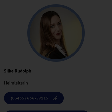
Silke Rudolph
Heimleiterin
(03435) 666-59115