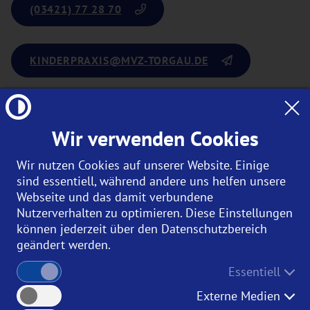
(03421) 77 28 70
KINDERPRAXIS
@MVZ-TORGAU.DE
Wir verwenden Cookies
MVZ für Kinder- und
Wir nutzen Cookies auf unserer Website. Einige
sind essentiell, während andere uns helfen unsere
Jugendheilkunde
Webseite und das damit verbundene
Nutzerverhalten zu optimieren. Diese Einstellungen
können jederzeit über den Datenschutzbereich
geändert werden.
Essentiell
Externe Medien